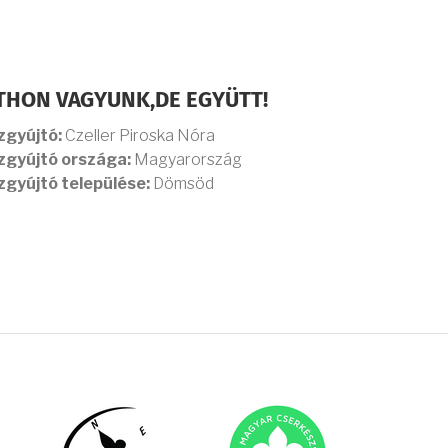
THON VAGYUNK,DE EGYÜTT!
zgyújtó:
Czeller Piroska Nóra
zgyújtó országa:
Magyarország
zgyújtó települése:
Dömsöd