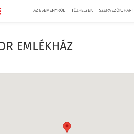
AZ ESEMÉNYRŐL
TŰZHELYEK
SZERVEZŐK, PAR
OR EMLÉKHÁZ