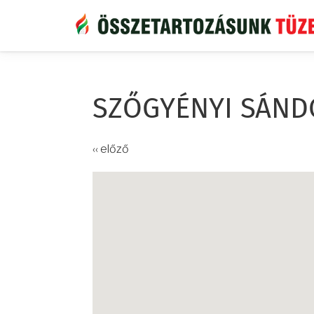
Ugrás
a
tartalomra
SZŐGYÉNYI SÁND
‹‹ előző