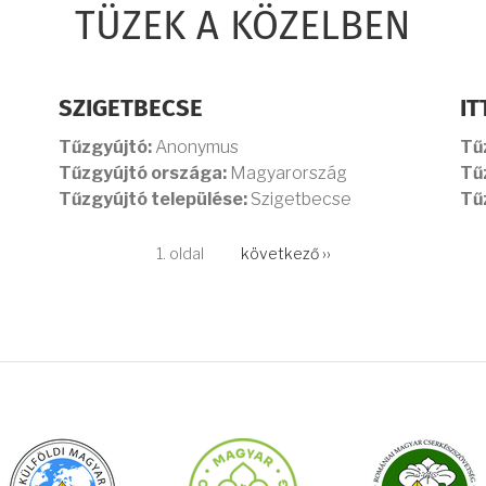
TÜZEK A KÖZELBEN
SZIGETBECSE
IT
Tűzgyújtó:
Anonymus
Tű
Tűzgyújtó országa:
Magyarország
Tű
Tűzgyújtó települése:
Szigetbecse
Tű
1. oldal
Következő
következő ››
oldal