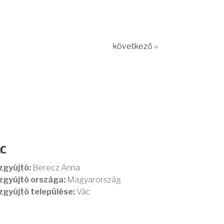
következő ››
ÁC
zgyújtó:
Berecz Anna
zgyújtó országa:
Magyarország
zgyújtó települése:
Vác