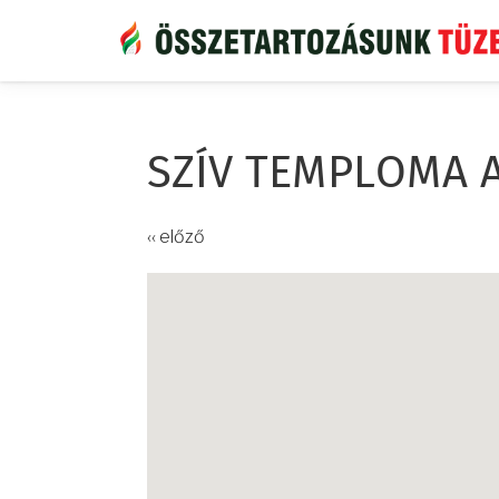
Ugrás
a
tartalomra
SZÍV TEMPLOMA 
‹‹ előző