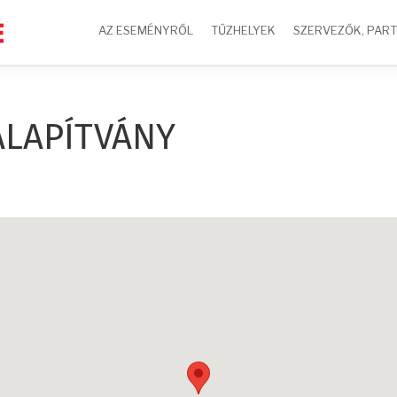
AZ ESEMÉNYRŐL
TŰZHELYEK
SZERVEZŐK, PAR
ALAPÍTVÁNY