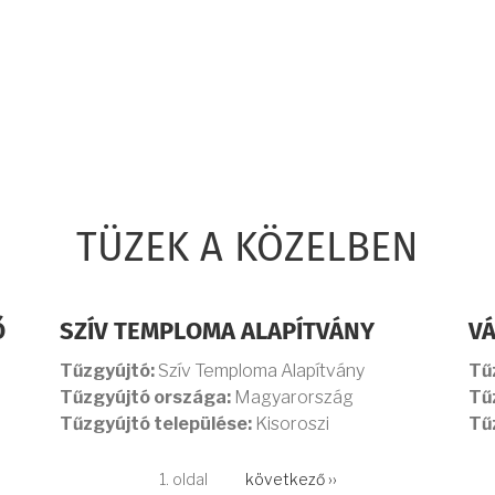
TÜZEK A KÖZELBEN
Ő
SZÍV TEMPLOMA ALAPÍTVÁNY
V
Tűzgyújtó:
Szív Temploma Alapítvány
Tű
Tűzgyújtó országa:
Magyarország
Tű
Tűzgyújtó települése:
Kisoroszi
Tű
1. oldal
Következő
következő ››
oldal