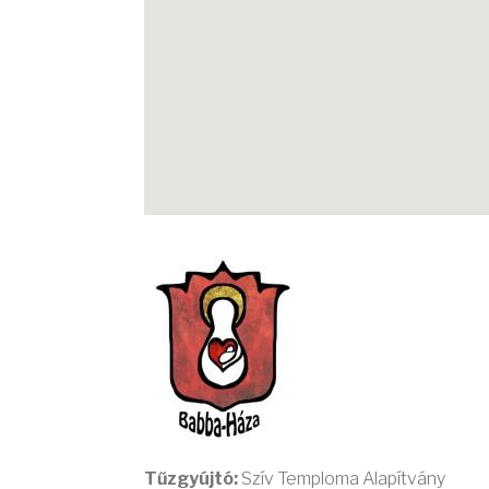
Tűzgyújtó:
Szív Temploma Alapítvány