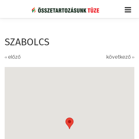
Ugrás
a
tartalomra
SZABOLCS
‹‹ előző
következő ››