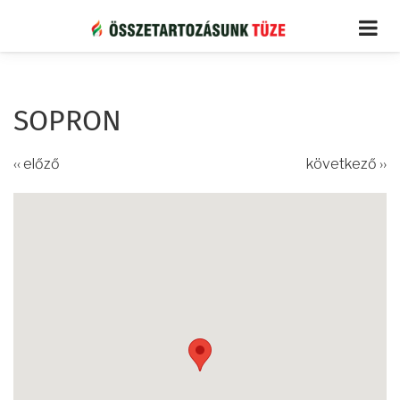
Ugrás
a
tartalomra
SOPRON
‹‹ előző
következő ››