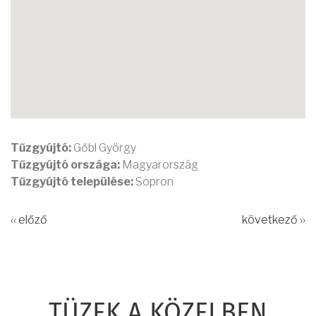
Tűzgyújtó:
Gőbl György
Tűzgyújtó országa:
Magyarország
Tűzgyújtó települése:
Sopron
‹‹ előző
következő ››
TÜZEK A KÖZELBEN