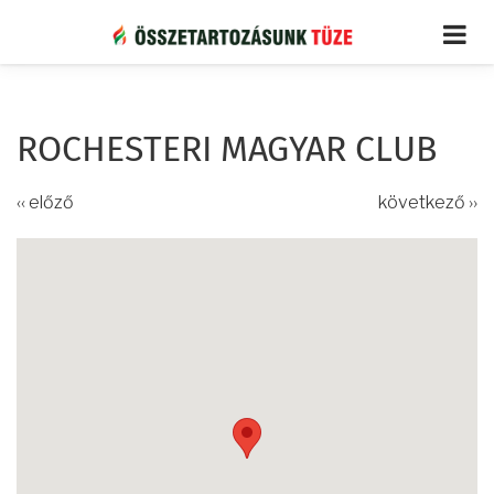
Ugrás
a
tartalomra
ROCHESTERI MAGYAR CLUB
‹‹ előző
következő ››