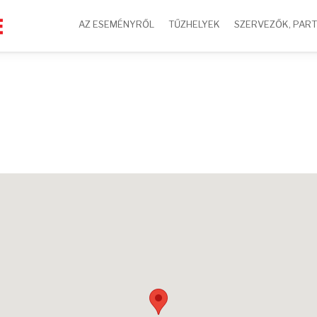
AZ ESEMÉNYRŐL
TŰZHELYEK
SZERVEZŐK, PAR