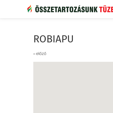
Ugrás
a
tartalomra
ROBIAPU
‹‹ előző