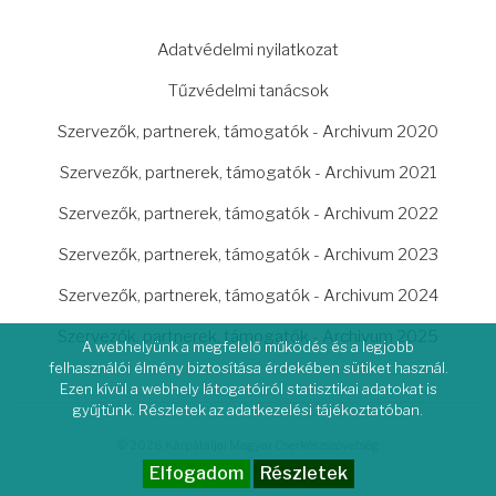
LÁBLÉC
Adatvédelmi nyilatkozat
Tűzvédelmi tanácsok
Szervezők, partnerek, támogatók - Archivum 2020
Szervezők, partnerek, támogatók - Archivum 2021
Szervezők, partnerek, támogatók - Archivum 2022
Szervezők, partnerek, támogatók - Archivum 2023
Szervezők, partnerek, támogatók - Archivum 2024
Szervezők, partnerek, támogatók - Archivum 2025
A webhelyünk a megfelelő működés és a legjobb
felhasználói élmény biztosítása érdekében sütiket használ.
Ezen kívül a webhely látogatóiról statisztikai adatokat is
gyűjtünk. Részletek az adatkezelési tájékoztatóban.
© 2026 Kárpátaljai Magyar Cserkészszövetség
Elfogadom
Részletek