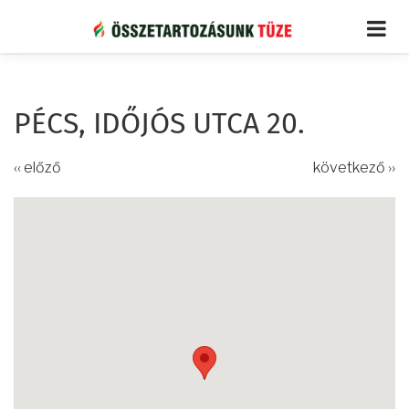
Ugrás
a
tartalomra
PÉCS, IDŐJÓS UTCA 20.
‹‹ előző
következő ››