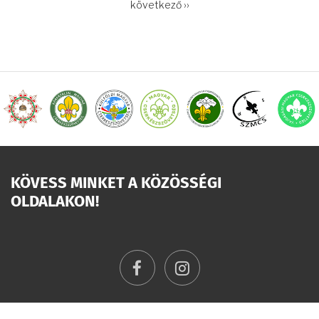
OLDALSZÁMOZÁS
Következő
következő ››
oldal
KÖVESS MINKET A KÖZÖSSÉGI
OLDALAKON!
facebook
instagram