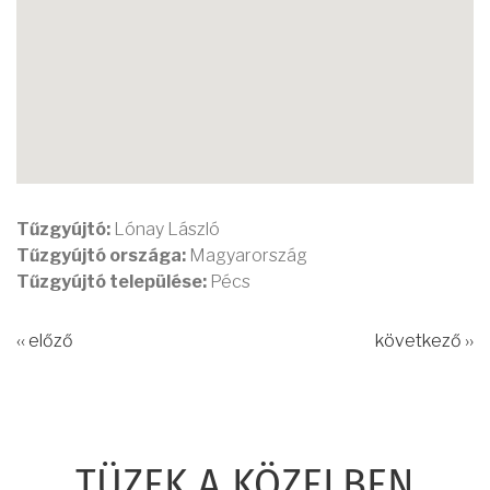
Tűzgyújtó:
Lónay László
Tűzgyújtó országa:
Magyarország
Tűzgyújtó települése:
Pécs
‹‹ előző
következő ››
TÜZEK A KÖZELBEN