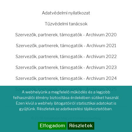
LÁBLÉC
Adatvédelmi nyilatkozat
Tűzvédelmi tanácsok
Szervezők, partnerek, támogatók - Archivum 2020
Szervezők, partnerek, támogatók - Archivum 2021
Szervezők, partnerek, támogatók - Archivum 2022
Szervezők, partnerek, támogatók - Archivum 2023
Szervezők, partnerek, támogatók - Archivum 2024
Szervezők, partnerek, támogatók - Archivum 2025
A webhelyünk a megfelelő működés és a legjobb
felhasználói élmény biztosítása érdekében sütiket használ.
Ezen kívül a webhely látogatóiról statisztikai adatokat is
gyűjtünk. Részletek az adatkezelési tájékoztatóban.
© 2026 Kárpátaljai Magyar Cserkészszövetség
Elfogadom
Részletek