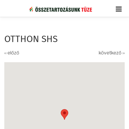
Ugrás
a
tartalomra
OTTHON SHS
‹‹ előző
következő ››