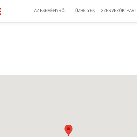
AZ ESEMÉNYRŐL
TŰZHELYEK
SZERVEZŐK, PAR