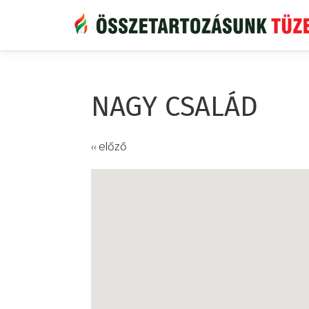
Ugrás
a
tartalomra
NAGY CSALÁD
‹‹ előző