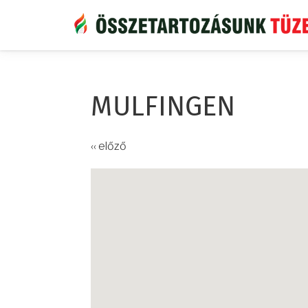
Ugrás
a
tartalomra
MULFINGEN
‹‹ előző