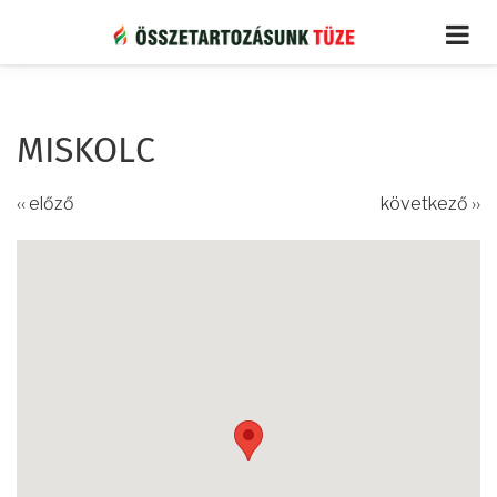
Ugrás
a
tartalomra
MISKOLC
‹‹ előző
következő ››