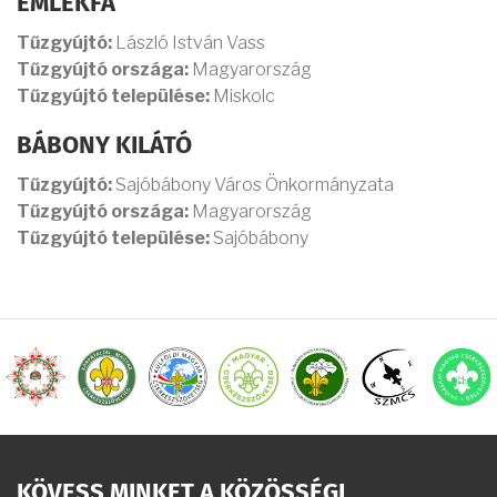
EMLÉKFA
Tűzgyújtó:
László István Vass
Tűzgyújtó országa:
Magyarország
Tűzgyújtó települése:
Miskolc
BÁBONY KILÁTÓ
Tűzgyújtó:
Sajóbábony Város Önkormányzata
Tűzgyújtó országa:
Magyarország
Tűzgyújtó települése:
Sajóbábony
KÖVESS MINKET A KÖZÖSSÉGI