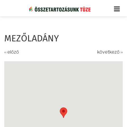
Ugrás
a
tartalomra
MEZŐLADÁNY
‹‹ előző
következő ››