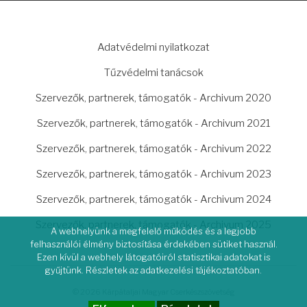
LÁBLÉC
Adatvédelmi nyilatkozat
Tűzvédelmi tanácsok
Szervezők, partnerek, támogatók - Archivum 2020
Szervezők, partnerek, támogatók - Archivum 2021
Szervezők, partnerek, támogatók - Archivum 2022
Szervezők, partnerek, támogatók - Archivum 2023
Szervezők, partnerek, támogatók - Archivum 2024
Szervezők, partnerek, támogatók - Archivum 2025
A webhelyünk a megfelelő működés és a legjobb
felhasználói élmény biztosítása érdekében sütiket használ.
Ezen kívül a webhely látogatóiról statisztikai adatokat is
gyűjtünk. Részletek az adatkezelési tájékoztatóban.
© 2026 Kárpátaljai Magyar Cserkészszövetség