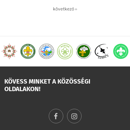
OLDALSZÁMOZÁS
Következő
következő ››
oldal
KÖVESS MINKET A KÖZÖSSÉGI
OLDALAKON!
facebook
instagram