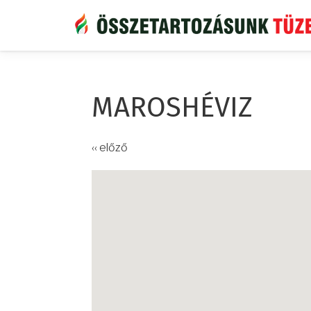
Ugrás
a
tartalomra
MAROSHÉVIZ
‹‹ előző