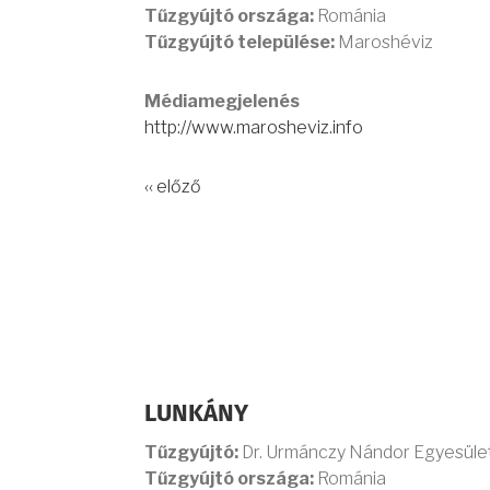
Tűzgyújtó országa:
Románia
Tűzgyújtó települése:
Maroshéviz
Médiamegjelenés
http://www.marosheviz.info
‹‹ előző
LUNKÁNY
Tűzgyújtó:
Dr. Urmánczy Nándor Egyesüle
Tűzgyújtó országa:
Románia