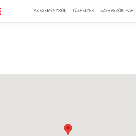
AZ ESEMÉNYRŐL
TŰZHELYEK
SZERVEZŐK, PAR