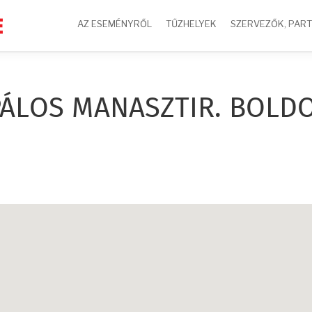
AZ ESEMÉNYRŐL
TŰZHELYEK
SZERVEZŐK, PAR
PÁLOS MANASZTIR. BOLD