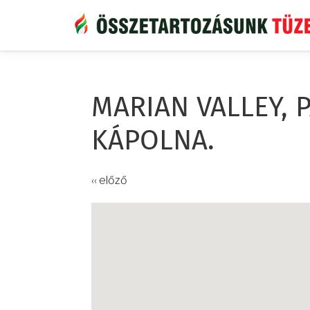
Ugrás
a
tartalomra
MARIAN VALLEY, 
KÁPOLNA.
‹‹ előző