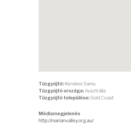
Tűzgyújtó:
Kerekes Samu
Tűzgyújtó országa:
Ausztrália
Tűzgyújtó települése:
Gold Coast
Médiamegjelenés
http://marianvalley.org.au/