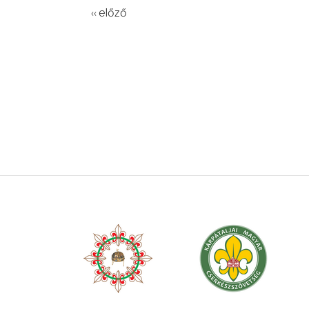
‹‹ előző