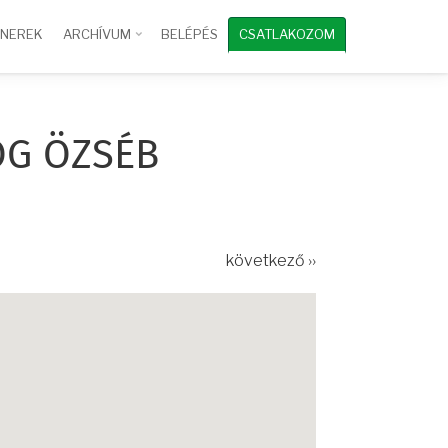
TNEREK
ARCHÍVUM
BELÉPÉS
CSATLAKOZOM
OG ÖZSÉB
következő ››