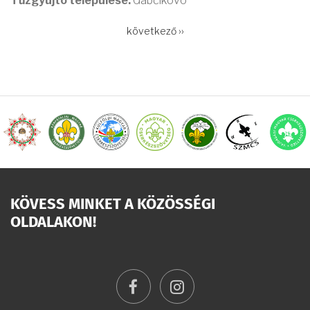
Tűzgyújtó települése:
Gabčíkovo
OLDALSZÁMOZÁS
Következő
következő ››
oldal
KÖVESS MINKET A KÖZÖSSÉGI
OLDALAKON!
facebook
instagram