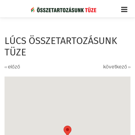
Ugrás
a
tartalomra
LÚCS ÖSSZETARTOZÁSUNK
TÜZE
‹‹ előző
következő ››