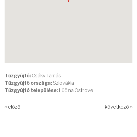
Tűzgyújtó:
Csáky Tamás
Tűzgyújtó országa:
Szlovákia
Tűzgyújtó települése:
Lúč na Ostrove
‹‹ előző
következő ››