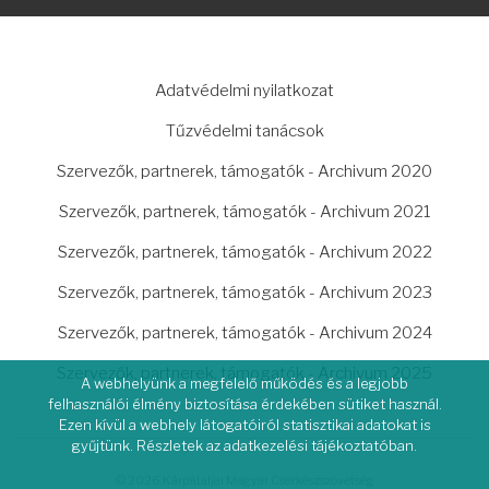
LÁBLÉC
Adatvédelmi nyilatkozat
Tűzvédelmi tanácsok
Szervezők, partnerek, támogatók - Archivum 2020
Szervezők, partnerek, támogatók - Archivum 2021
Szervezők, partnerek, támogatók - Archivum 2022
Szervezők, partnerek, támogatók - Archivum 2023
Szervezők, partnerek, támogatók - Archivum 2024
Szervezők, partnerek, támogatók - Archivum 2025
A webhelyünk a megfelelő működés és a legjobb
felhasználói élmény biztosítása érdekében sütiket használ.
Ezen kívül a webhely látogatóiról statisztikai adatokat is
gyűjtünk. Részletek az adatkezelési tájékoztatóban.
© 2026 Kárpátaljai Magyar Cserkészszövetség