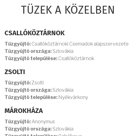
TÜZEK A KÖZELBEN
CSALLÓKÖZTÁRNOK
Tűzgyújtó:
Csallóköztárnoki Csemadok alapszervezete
Tűzgyújtó országa:
Szlovákia
Tűzgyújtó települése:
Csallóköztárnok
ZSOLTI
Tűzgyújtó:
Zsolti
Tűzgyújtó országa:
Szlovákia
Tűzgyújtó települése:
Nyékvárkony
MÁROKHÁZA
Tűzgyújtó:
Anonymus
Tűzgyújtó országa:
Szlovákia