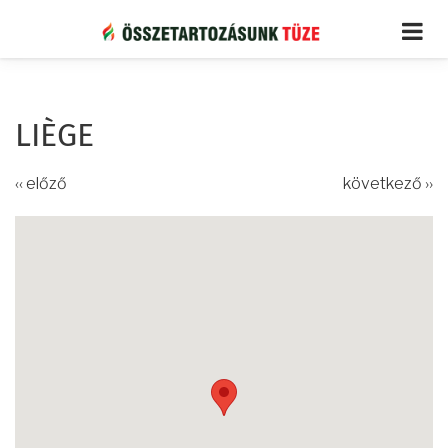
Ugrás
a
tartalomra
LIÈGE
‹‹ előző
következő ››