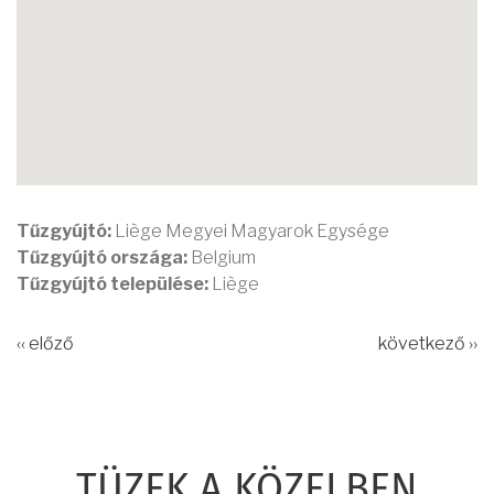
Tűzgyújtó:
Liège Megyei Magyarok Egysége
Tűzgyújtó országa:
Belgium
Tűzgyújtó települése:
Liège
‹‹ előző
következő ››
TÜZEK A KÖZELBEN