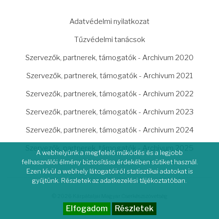
LÁBLÉC
Adatvédelmi nyilatkozat
Tűzvédelmi tanácsok
Szervezők, partnerek, támogatók - Archivum 2020
Szervezők, partnerek, támogatók - Archivum 2021
Szervezők, partnerek, támogatók - Archivum 2022
Szervezők, partnerek, támogatók - Archivum 2023
Szervezők, partnerek, támogatók - Archivum 2024
Szervezők, partnerek, támogatók - Archivum 2025
A webhelyünk a megfelelő működés és a legjobb
felhasználói élmény biztosítása érdekében sütiket használ.
Ezen kívül a webhely látogatóiról statisztikai adatokat is
gyűjtünk. Részletek az adatkezelési tájékoztatóban.
© 2026 Kárpátaljai Magyar Cserkészszövetség
Elfogadom
Részletek