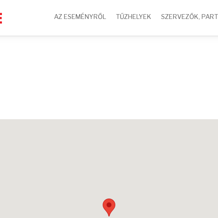
AZ ESEMÉNYRŐL
TŰZHELYEK
SZERVEZŐK, PAR