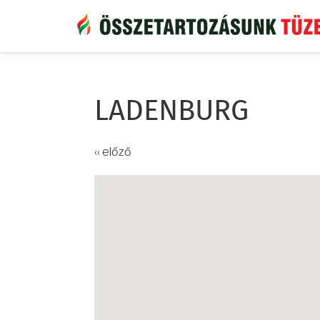
Ugrás
a
tartalomra
LADENBURG
‹‹ előző