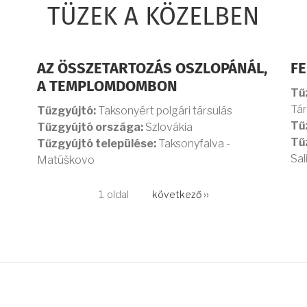
TÜZEK A KÖZELBEN
AZ ÖSSZETARTOZÁS OSZLOPÁNÁL,
FE
A TEMPLOMDOMBON
Tű
Tár
Tűzgyújtó:
Taksonyért polgári társulás
Tű
Tűzgyújtó országa:
Szlovákia
Tű
Tűzgyújtó települése:
Taksonyfalva -
Sal
Matúškovo
1. oldal
Következő
következő ››
oldal