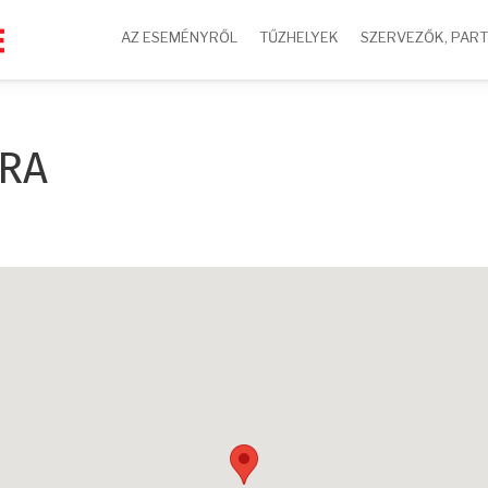
AZ ESEMÉNYRŐL
TŰZHELYEK
SZERVEZŐK, PAR
RA