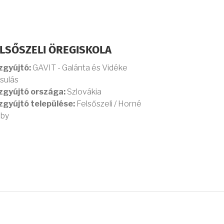
LSŐSZELI ÖREGISKOLA
zgyújtó:
GAVIT - Galánta és Vidéke
sulás
zgyújtó országa:
Szlovákia
zgyújtó települése:
Felsőszeli / Horné
iby