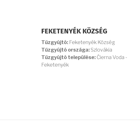
FEKETENYÉK KÖZSÉG
Tűzgyújtó:
Feketenyék Község
Tűzgyújtó országa:
Szlovákia
Tűzgyújtó települése:
Čierna Voda -
Feketenyék
OLDALSZÁMOZÁS