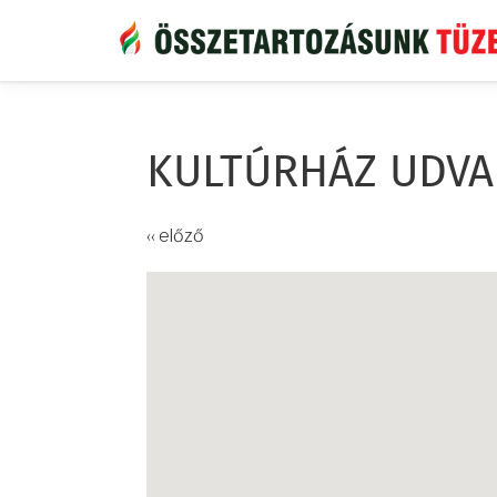
Ugrás
a
tartalomra
KULTÚRHÁZ UDVA
‹‹ előző