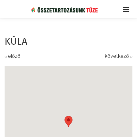
Ugrás
a
tartalomra
KÚLA
‹‹ előző
következő ››