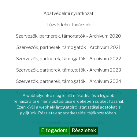
LÁBLÉC
Adatvédelmi nyilatkozat
Tűzvédelmi tanácsok
Szervezők, partnerek, támogatók - Archivum 2020
Szervezők, partnerek, támogatók - Archivum 2021
Szervezők, partnerek, támogatók - Archivum 2022
Szervezők, partnerek, támogatók - Archivum 2023
Szervezők, partnerek, támogatók - Archivum 2024
Szervezők, partnerek, támogatók - Archivum 2025
A webhelyünk a megfelelő működés és a legjobb
felhasználói élmény biztosítása érdekében sütiket használ.
Ezen kívül a webhely látogatóiról statisztikai adatokat is
gyűjtünk. Részletek az adatkezelési tájékoztatóban.
© 2026 Kárpátaljai Magyar Cserkészszövetség
Elfogadom
Részletek