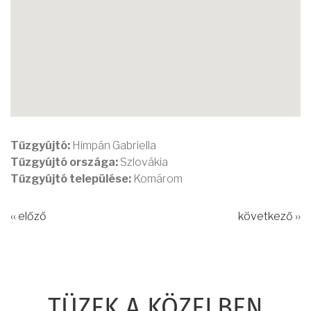
Tűzgyújtó:
Himpán Gabriella
Tűzgyújtó országa:
Szlovákia
Tűzgyújtó települése:
Komárom
‹‹ előző
következő ››
TÜZEK A KÖZELBEN