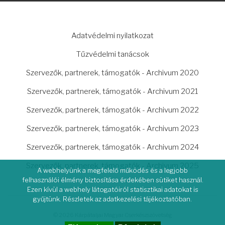
LÁBLÉC
Adatvédelmi nyilatkozat
Tűzvédelmi tanácsok
Szervezők, partnerek, támogatók - Archivum 2020
Szervezők, partnerek, támogatók - Archivum 2021
Szervezők, partnerek, támogatók - Archivum 2022
Szervezők, partnerek, támogatók - Archivum 2023
Szervezők, partnerek, támogatók - Archivum 2024
Szervezők, partnerek, támogatók - Archivum 2025
A webhelyünk a megfelelő működés és a legjobb
felhasználói élmény biztosítása érdekében sütiket használ.
Ezen kívül a webhely látogatóiról statisztikai adatokat is
gyűjtünk. Részletek az adatkezelési tájékoztatóban.
© 2026 Kárpátaljai Magyar Cserkészszövetség