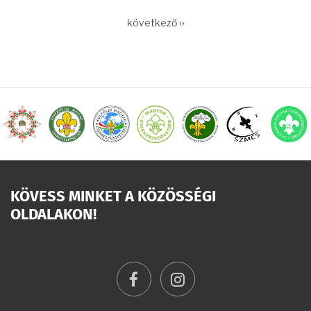
OLDALSZÁMOZÁS
Következő
következő ››
oldal
KÖVESS MINKET A KÖZÖSSÉGI
OLDALAKON!
facebook
instagram