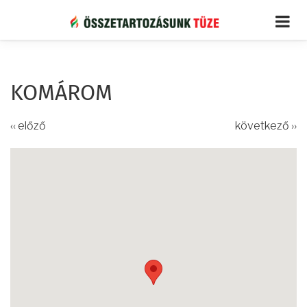
Ugrás
a
tartalomra
KOMÁROM
‹‹ előző
következő ››