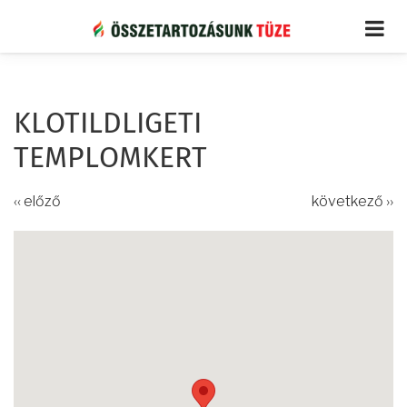
Ugrás
a
tartalomra
KLOTILDLIGETI
TEMPLOMKERT
‹‹ előző
következő ››