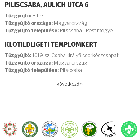
PILISCSABA, AULICH UTCA 6
Tűzgyújtó:
B.L.G.
Tűzgyújtó országa:
Magyarország
Tűzgyújtó települése:
Piliscsaba - Pest megye
KLOTILDLIGETI TEMPLOMKERT
Tűzgyújtó:
1019. sz. Csaba királyfi cserkészcsapat
Tűzgyújtó országa:
Magyarország
Tűzgyújtó települése:
Piliscsaba
OLDALSZÁMOZÁS
Következő
következő ››
oldal