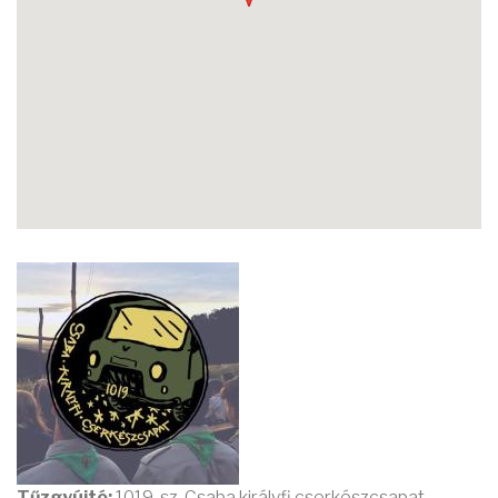
Tűzgyújtó:
1019. sz. Csaba királyfi cserkészcsapat