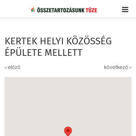
Ugrás
a
tartalomra
KERTEK HELYI KÖZÖSSÉG
ÉPÜLETE MELLETT
‹‹ előző
következő ››