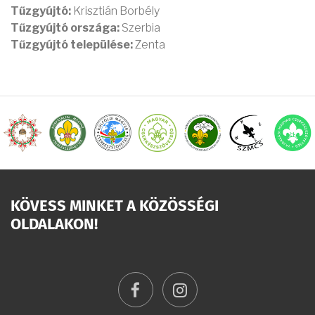
Tűzgyújtó:
Krisztián Borbély
Tűzgyújtó országa:
Szerbia
Tűzgyújtó települése:
Zenta
KÖVESS MINKET A KÖZÖSSÉGI
OLDALAKON!
facebook
instagram