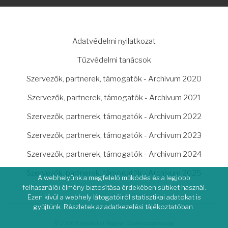
LÁBLÉC
Adatvédelmi nyilatkozat
Tűzvédelmi tanácsok
Szervezők, partnerek, támogatók - Archivum 2020
Szervezők, partnerek, támogatók - Archivum 2021
Szervezők, partnerek, támogatók - Archivum 2022
Szervezők, partnerek, támogatók - Archivum 2023
Szervezők, partnerek, támogatók - Archivum 2024
Szervezők, partnerek, támogatók - Archivum 2025
A webhelyünk a megfelelő működés és a legjobb
felhasználói élmény biztosítása érdekében sütiket használ.
Ezen kívül a webhely látogatóiról statisztikai adatokat is
gyűjtünk. Részletek az adatkezelési tájékoztatóban.
© 2026 Kárpátaljai Magyar Cserkészszövetség