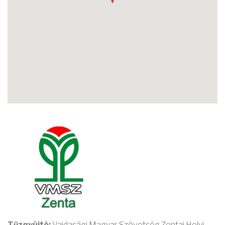
Tűzgyújtó:
Vajdasági Magyar Szövetség Zentai Helyi