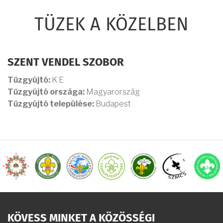
TÜZEK A KÖZELBEN
SZENT VENDEL SZOBOR
Tűzgyújtó:
K E
Tűzgyújtó országa:
Magyarország
Tűzgyújtó települése:
Budapest
KÖVESS MINKET A KÖZÖSSÉGI