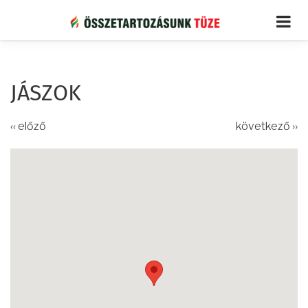
Ugrás
a
tartalomra
JÁSZOK
‹‹ előző
következő ››