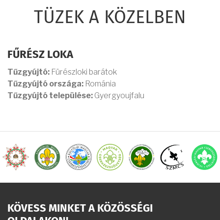
TÜZEK A KÖZELBEN
FŰRÉSZ LOKA
Tűzgyújtó:
Fürészloki barátok
Tűzgyújtó országa:
Románia
Tűzgyújtó települése:
Gyergyoujfalu
KÖVESS MINKET A KÖZÖSSÉGI