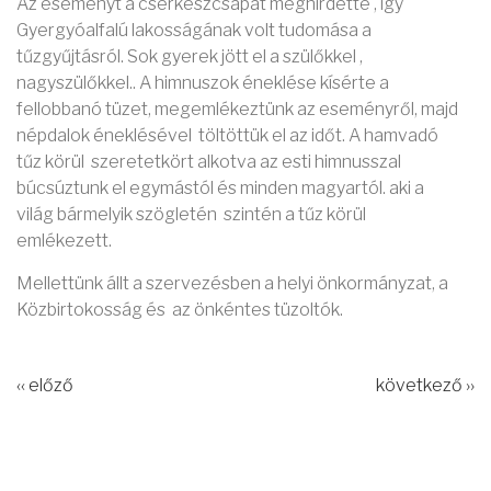
Az eseményt a cserkészcsapat meghírdette , így
Gyergyóalfalú lakosságának volt tudomása a
tűzgyűjtásról. Sok gyerek jött el a szülőkkel ,
nagyszülőkkel.. A himnuszok éneklése kísérte a
fellobbanó tüzet, megemlékeztünk az eseményről, majd
népdalok éneklésével töltöttük el az időt. A hamvadó
tűz körül szeretetkört alkotva az esti himnusszal
búcsúztunk el egymástól és minden magyartól. aki a
világ bármelyik szögletén szintén a tűz körül
emlékezett.
Mellettünk állt a szervezésben a helyi önkormányzat, a
Közbirtokosság és az önkéntes tüzoltók.
‹‹ előző
következő ››