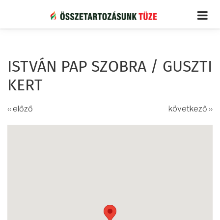
Ugrás
a
tartalomra
ISTVÁN PAP SZOBRA / GUSZTI
KERT
‹‹ előző
következő ››