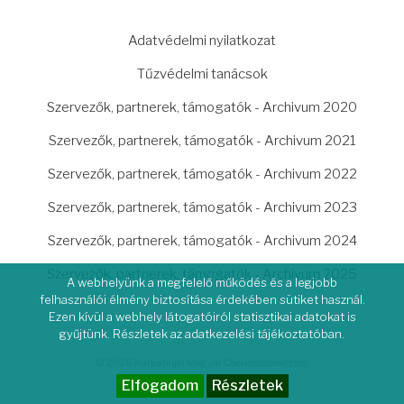
LÁBLÉC
Adatvédelmi nyilatkozat
Tűzvédelmi tanácsok
Szervezők, partnerek, támogatók - Archivum 2020
Szervezők, partnerek, támogatók - Archivum 2021
Szervezők, partnerek, támogatók - Archivum 2022
Szervezők, partnerek, támogatók - Archivum 2023
Szervezők, partnerek, támogatók - Archivum 2024
Szervezők, partnerek, támogatók - Archivum 2025
A webhelyünk a megfelelő működés és a legjobb
felhasználói élmény biztosítása érdekében sütiket használ.
Ezen kívül a webhely látogatóiról statisztikai adatokat is
gyűjtünk. Részletek az adatkezelési tájékoztatóban.
© 2026 Kárpátaljai Magyar Cserkészszövetség
Elfogadom
Részletek