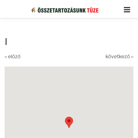
Ugrás
a
tartalomra
I
‹‹ előző
következő ››