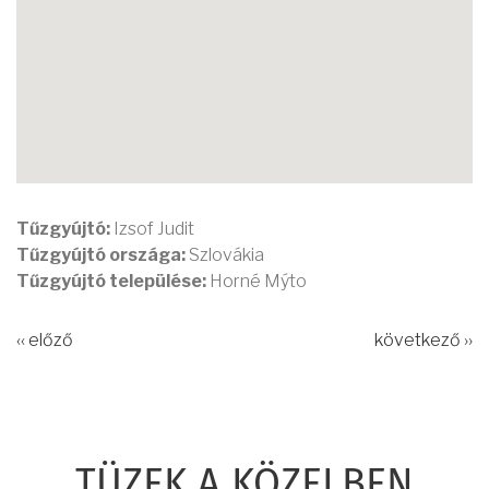
Tűzgyújtó:
Izsof Judit
Tűzgyújtó országa:
Szlovákia
Tűzgyújtó települése:
Horné Mýto
‹‹ előző
következő ››
TÜZEK A KÖZELBEN