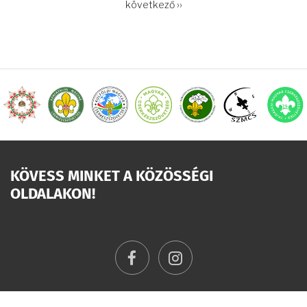
OLDALSZÁMOZÁS
Következő
következő ››
oldal
KÖVESS MINKET A KÖZÖSSÉGI
OLDALAKON!
facebook
instagram