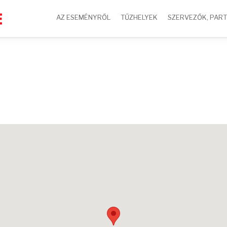
AZ ESEMÉNYRŐL
TŰZHELYEK
SZERVEZŐK, PAR