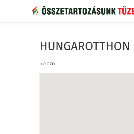
Ugrás
a
tartalomra
HUNGAROTTHON
‹‹ előző