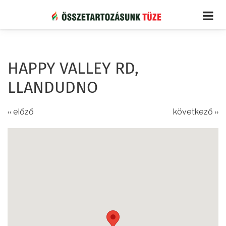
Ugrás
a
tartalomra
HAPPY VALLEY RD,
LLANDUDNO
‹‹ előző
következő ››