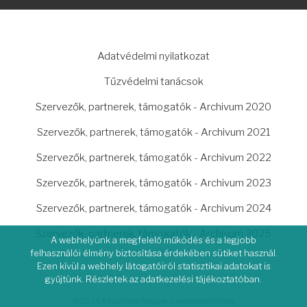
LÁBLÉC
Adatvédelmi nyilatkozat
Tűzvédelmi tanácsok
Szervezők, partnerek, támogatók - Archivum 2020
Szervezők, partnerek, támogatók - Archivum 2021
Szervezők, partnerek, támogatók - Archivum 2022
Szervezők, partnerek, támogatók - Archivum 2023
Szervezők, partnerek, támogatók - Archivum 2024
Szervezők, partnerek, támogatók - Archivum 2025
A webhelyünk a megfelelő működés és a legjobb
felhasználói élmény biztosítása érdekében sütiket használ.
Ezen kívül a webhely látogatóiról statisztikai adatokat is
gyűjtünk. Részletek az adatkezelési tájékoztatóban.
© 2026 Kárpátaljai Magyar Cserkészszövetség