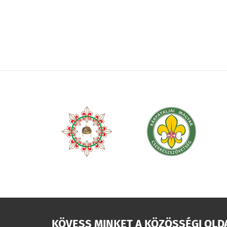
OLDALSZÁMOZÁS
KÖVESS MINKET A KÖZÖSSÉGI OLD