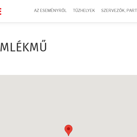
AZ ESEMÉNYRŐL
TŰZHELYEK
SZERVEZŐK, PAR
 EMLÉKMŰ