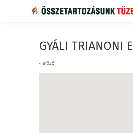
Ugrás
a
tartalomra
GYÁLI TRIANONI
‹‹ előző