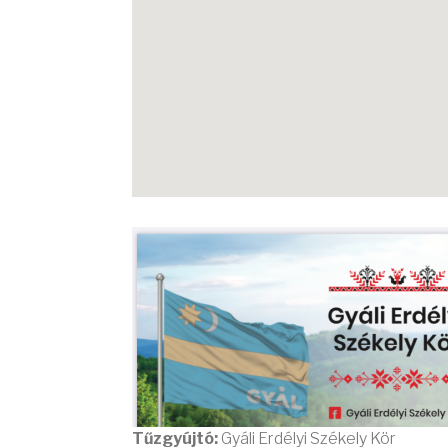
Tűzgyújtó:
Gyáli Erdélyi Székely Kör