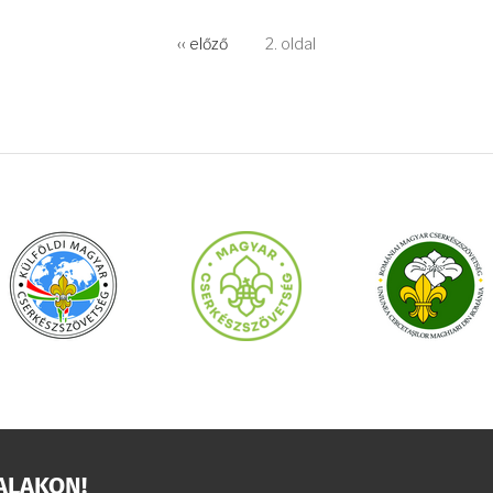
Előző
‹‹ előző
2. oldal
oldal
ALAKON!