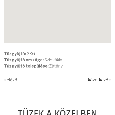
Tűzgyújtó:
GSG
Tűzgyújtó országa:
Szlovákia
Tűzgyújtó települése:
Zétény
‹‹ előző
következő ››
TÜZEK A KÖZELBEN