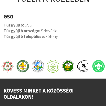
GSG
Tűzgyújtó:
GSG
Tűzgyújtó országa:
Szlovákia
Tűzgyújtó települése:
Zétény
KÖVESS MINKET A KÖZÖSSÉGI
OLDALAKON!