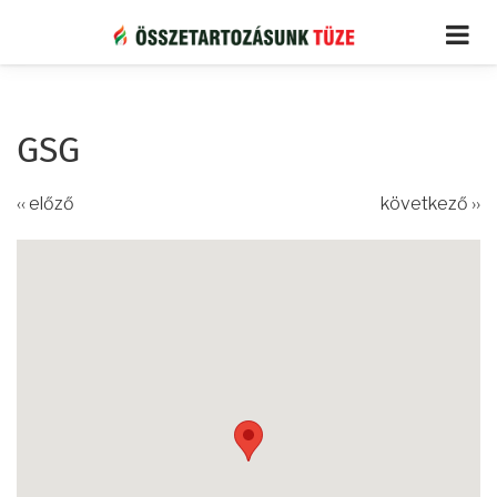
Ugrás
a
tartalomra
GSG
‹‹ előző
következő ››