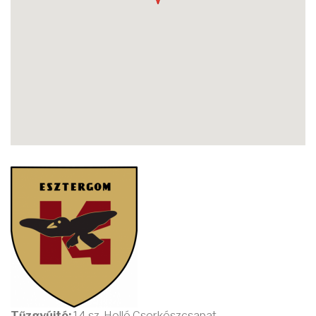
Tűzgyújtó:
14.sz. Holló Cserkészcsapat