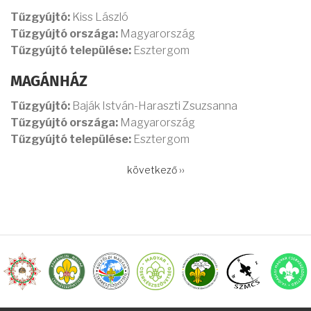
Tűzgyújtó:
Kiss László
Tűzgyújtó országa:
Magyarország
Tűzgyújtó települése:
Esztergom
MAGÁNHÁZ
Tűzgyújtó:
Baják István-Haraszti Zsuzsanna
Tűzgyújtó országa:
Magyarország
Tűzgyújtó települése:
Esztergom
OLDALSZÁMOZÁS
Következő
következő ››
oldal