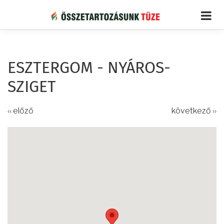
Ugrás
a
tartalomra
ESZTERGOM - NYÁROS-
SZIGET
‹‹ előző
következő ››