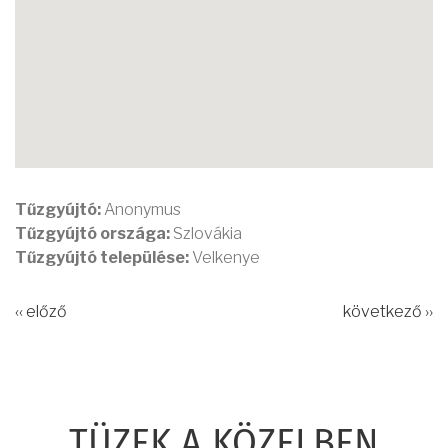
Tűzgyújtó:
Anonymus
Tűzgyújtó országa:
Szlovákia
Tűzgyújtó települése:
Velkenye
‹‹ előző
következő ››
TÜZEK A KÖZELBEN