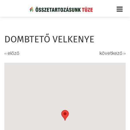
Ugrás
a
tartalomra
DOMBTETŐ VELKENYE
‹‹ előző
következő ››