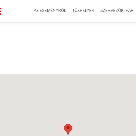
AZ ESEMÉNYRŐL
TŰZHELYEK
SZERVEZŐK, PAR