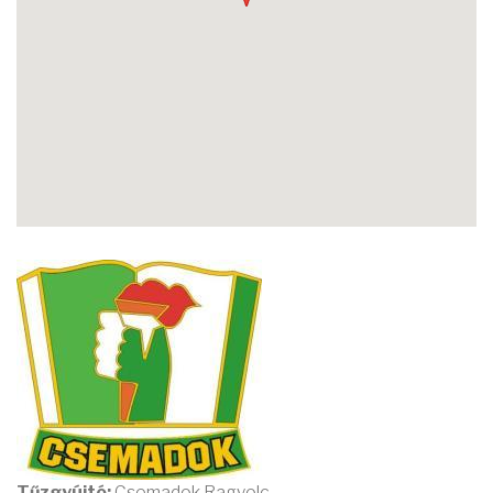
Tűzgyújtó:
Csemadok Ragyolc