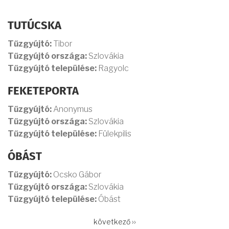
TUTÚCSKA
Tűzgyújtó:
Tibor
Tűzgyújtó országa:
Szlovákia
Tűzgyújtó települése:
Ragyolc
FEKETEPORTA
Tűzgyújtó:
Anonymus
Tűzgyújtó országa:
Szlovákia
Tűzgyújtó települése:
Fülekpilis
ÓBÁST
Tűzgyújtó:
Ocsko Gábor
Tűzgyújtó országa:
Szlovákia
Tűzgyújtó települése:
Óbást
OLDALSZÁMOZÁS
Következő
következő ››
oldal