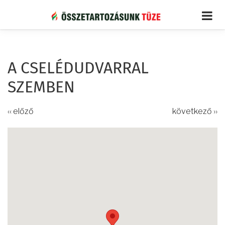
Ugrás
a
tartalomra
A CSELÉDUDVARRAL
SZEMBEN
‹‹ előző
következő ››