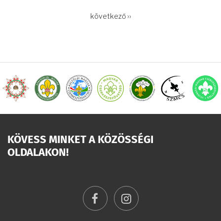
OLDALSZÁMOZÁS
Következő
következő ››
oldal
KÖVESS MINKET A KÖZÖSSÉGI
OLDALAKON!
facebook
instagram