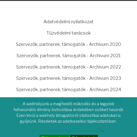
LÁBLÉC
Adatvédelmi nyilatkozat
Tűzvédelmi tanácsok
Szervezők, partnerek, támogatók - Archivum 2020
Szervezők, partnerek, támogatók - Archivum 2021
Szervezők, partnerek, támogatók - Archivum 2022
Szervezők, partnerek, támogatók - Archivum 2023
Szervezők, partnerek, támogatók - Archivum 2024
Szervezők, partnerek, támogatók - Archivum 2025
A webhelyünk a megfelelő működés és a legjobb
felhasználói élmény biztosítása érdekében sütiket használ.
Ezen kívül a webhely látogatóiról statisztikai adatokat is
gyűjtünk. Részletek az adatkezelési tájékoztatóban.
© 2026 Kárpátaljai Magyar Cserkészszövetség