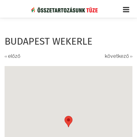
Ugrás
a
tartalomra
BUDAPEST WEKERLE
‹‹ előző
következő ››