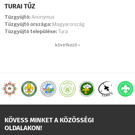
TURAI TŰZ
Tűzgyújtó:
Anonymus
Tűzgyújtó országa:
Magyarország
Tűzgyújtó települése:
Tura
OLDALSZÁMOZÁS
Következő
következő ››
oldal
KÖVESS MINKET A KÖZÖSSÉGI
OLDALAKON!