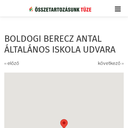
Ugrás
a
tartalomra
BOLDOGI BERECZ ANTAL
ÁLTALÁNOS ISKOLA UDVARA
‹‹ előző
következő ››