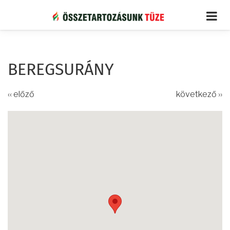
Ugrás
a
tartalomra
BEREGSURÁNY
‹‹ előző
következő ››