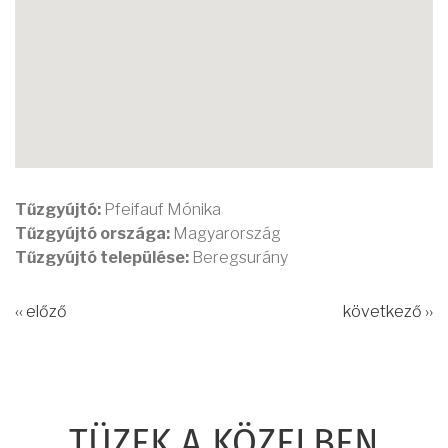
Tűzgyújtó:
Pfeifauf Mónika
Tűzgyújtó országa:
Magyarország
Tűzgyújtó települése:
Beregsurány
‹‹ előző
következő ››
TÜZEK A KÖZELBEN