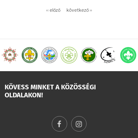
OLDALSZÁMOZÁS
Előző
‹‹ előző
Következő
következő ››
oldal
oldal
KÖVESS MINKET A KÖZÖSSÉGI
OLDALAKON!
facebook
instagram