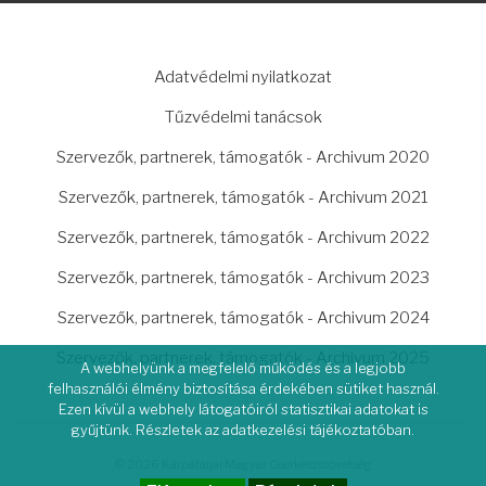
LÁBLÉC
Adatvédelmi nyilatkozat
Tűzvédelmi tanácsok
Szervezők, partnerek, támogatók - Archivum 2020
Szervezők, partnerek, támogatók - Archivum 2021
Szervezők, partnerek, támogatók - Archivum 2022
Szervezők, partnerek, támogatók - Archivum 2023
Szervezők, partnerek, támogatók - Archivum 2024
Szervezők, partnerek, támogatók - Archivum 2025
A webhelyünk a megfelelő működés és a legjobb
felhasználói élmény biztosítása érdekében sütiket használ.
Ezen kívül a webhely látogatóiról statisztikai adatokat is
gyűjtünk. Részletek az adatkezelési tájékoztatóban.
© 2026 Kárpátaljai Magyar Cserkészszövetség