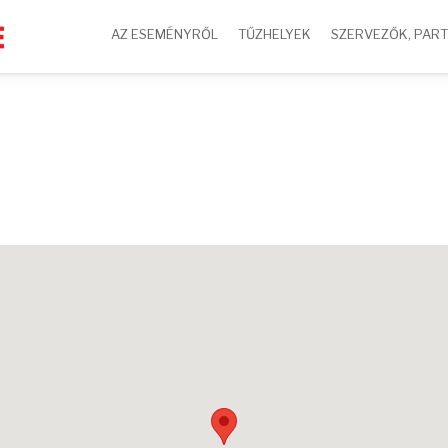
AZ ESEMÉNYRŐL
TŰZHELYEK
SZERVEZŐK, PAR