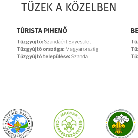
TÜZEK A KÖZELBEN
TÚRISTA PIHENŐ
B
Tűzgyújtó:
Szandáért Egyesület
Tű
Tűzgyújtó országa:
Magyarország
Tű
Tűzgyújtó települése:
Szanda
Tű