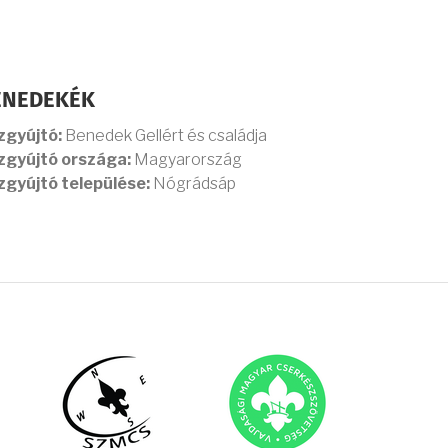
ENEDEKÉK
zgyújtó:
Benedek Gellért és családja
zgyújtó országa:
Magyarország
zgyújtó települése:
Nógrádsáp