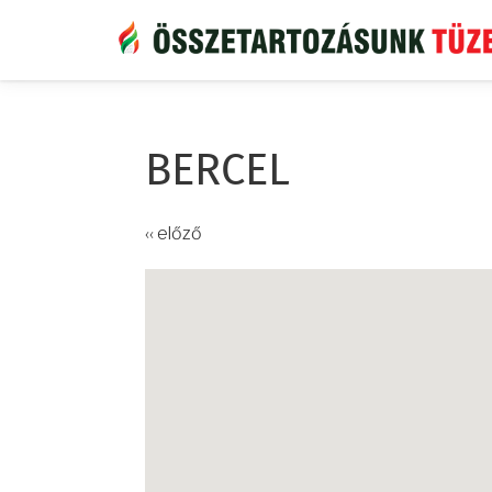
Ugrás
a
tartalomra
BERCEL
‹‹ előző