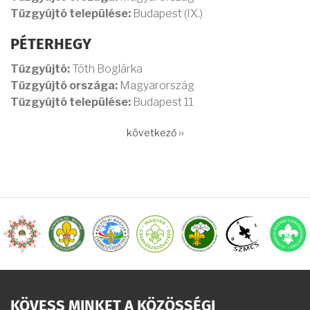
Tűzgyújtó települése:
Budapest (IX.)
PÉTERHEGY
Tűzgyújtó:
Tóth Boglárka
Tűzgyújtó országa:
Magyarország
Tűzgyújtó települése:
Budapest 11
OLDALSZÁMOZÁS
Következő
következő ››
oldal
KÖVESS MINKET A KÖZÖSSÉGI