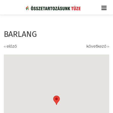
Ugrás
a
tartalomra
BARLANG
‹‹ előző
következő ››