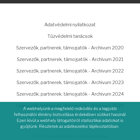
LÁBLÉC
Adatvédelmi nyilatkozat
Tűzvédelmi tanácsok
Szervezők, partnerek, támogatók - Archivum 2020
Szervezők, partnerek, támogatók - Archivum 2021
Szervezők, partnerek, támogatók - Archivum 2022
Szervezők, partnerek, támogatók - Archivum 2023
Szervezők, partnerek, támogatók - Archivum 2024
Szervezők, partnerek, támogatók - Archivum 2025
A webhelyünk a megfelelő működés és a legjobb
felhasználói élmény biztosítása érdekében sütiket használ.
Ezen kívül a webhely látogatóiról statisztikai adatokat is
gyűjtünk. Részletek az adatkezelési tájékoztatóban.
© 2026 Kárpátaljai Magyar Cserkészszövetség